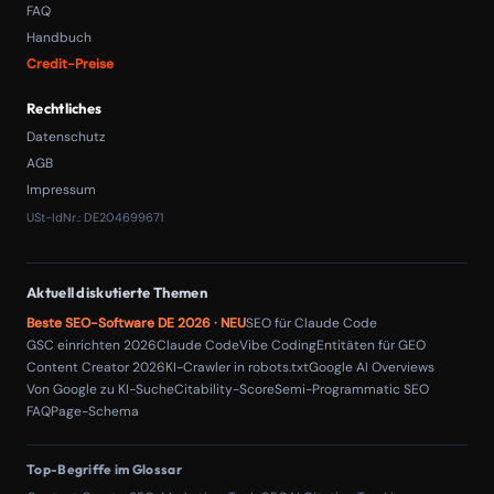
FAQ
Handbuch
Credit-Preise
Rechtliches
Datenschutz
AGB
Impressum
USt-IdNr.: DE204699671
Aktuell diskutierte Themen
Beste SEO-Software DE 2026 · NEU
SEO für Claude Code
GSC einrichten 2026
Claude Code
Vibe Coding
Entitäten für GEO
Content Creator 2026
KI-Crawler in robots.txt
Google AI Overviews
Von Google zu KI-Suche
Citability-Score
Semi-Programmatic SEO
FAQPage-Schema
Top-Begriffe im Glossar