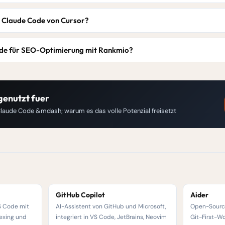
h Claude Code von Cursor?
ode für SEO-Optimierung mit Rankmio?
genutzt fuer
laude Code &mdash; warum es das volle Potenzial freisetzt
GitHub Copilot
Aider
VS Code mit
AI-Assistent von GitHub und Microsoft,
Open-Sourc
exing und
integriert in VS Code, JetBrains, Neovim
Git-First-W