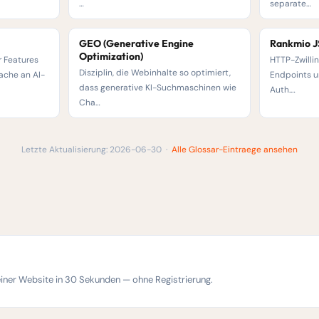
…
separate…
GEO (Generative Engine
Rankmio 
Optimization)
r Features
HTTP-Zwilli
Disziplin, die Webinhalte so optimiert,
ache an AI-
Endpoints un
dass generative KI-Suchmaschinen wie
Auth.…
Cha…
Letzte Aktualisierung: 2026-06-30 ·
Alle Glossar-Eintraege ansehen
einer Website in 30 Sekunden — ohne Registrierung.