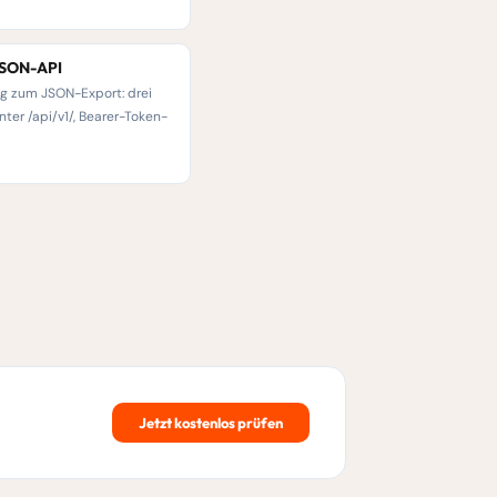
JSON-API
ng zum JSON-Export: drei
ter /api/v1/, Bearer-Token-
Jetzt kostenlos prüfen