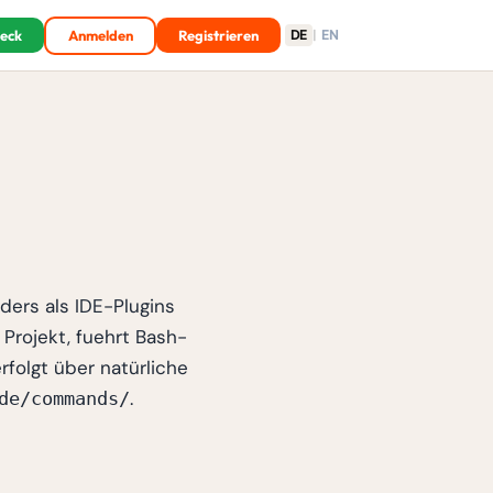
heck
Anmelden
Registrieren
DE
|
EN
nders als IDE-Plugins
 Projekt, fuehrt Bash-
folgt über natürliche
.
de/commands/