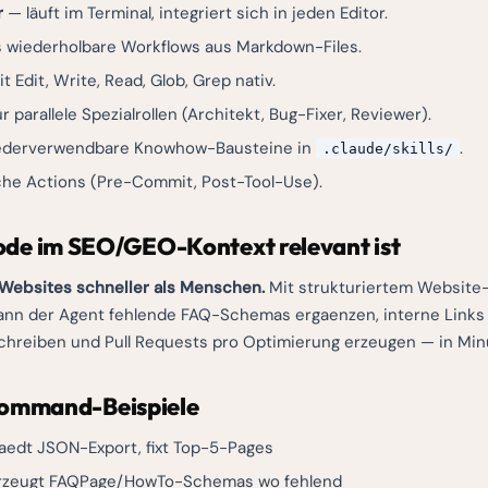
r
— läuft im Terminal, integriert sich in jeden Editor.
s wiederholbare Workflows aus Markdown-Files.
t Edit, Write, Read, Glob, Grep nativ.
r parallele Spezialrollen (Architekt, Bug-Fixer, Reviewer).
ederverwendbare Knowhow-Bausteine in
.
.claude/skills/
che Actions (Pre-Commit, Post-Tool-Use).
de im SEO/GEO-Kontext relevant ist
Websites schneller als Menschen.
Mit strukturiertem Website
ann der Agent fehlende FAQ-Schemas ergaenzen, interne Links
hreiben und Pull Requests pro Optimierung erzeugen — in Min
Command-Beispiele
aedt JSON-Export, fixt Top-5-Pages
zeugt FAQPage/HowTo-Schemas wo fehlend