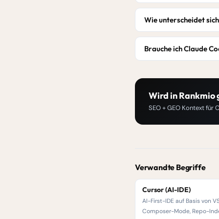
Wie unterscheidet sic
Brauche ich Claude C
Wird in Rankmio 
SEO + GEO Kontext für C
Verwandte Begriffe
Cursor (AI-IDE)
AI-First-IDE auf Basis von 
Composer-Mode, Repo-Ind