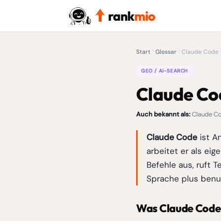
rank
mio
Start
Glossar
Claude Code
GEO / AI-SEARCH
Claude Co
Auch bekannt als:
Claude Co
Claude Code
ist An
arbeitet er als eig
Befehle aus, ruft 
Sprache plus ben
Was Claude Code