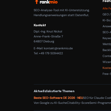
rank
mio
Feat
Alle F
SEO-Analyse-Tool mit KI-Unterstützung.
GEO /
Handlungsanweisungen statt Datenflut.
KI-Sic
Kontakt
Answe
Dipl.-Ing. Knut Nickol
SEO-A
Anne-Frank-Straße 7
Keyw
64807 Dieburg
Wett
E-Mail:
kontakt@rankmio.de
Backl
Tel: +49 179 5094422
Conte
Wizar
Koste
Free-
Aktuell diskutierte Themen
Beste SEO-Software DE 2026 · NEU
SEO für Claude Cod
Von Google zu KI-Suche
Citability-Score
Semi-Programm