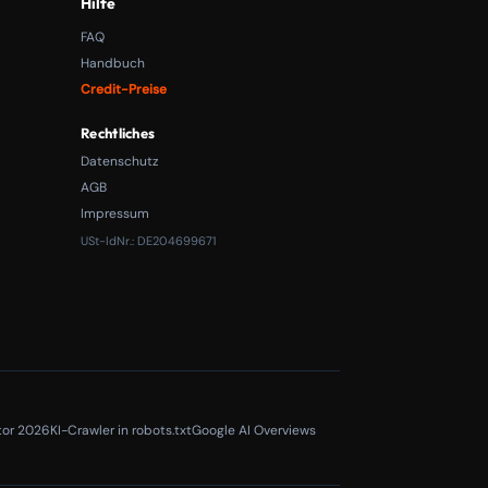
Hilfe
FAQ
Handbuch
Credit-Preise
Rechtliches
Datenschutz
AGB
Impressum
USt-IdNr.: DE204699671
tor 2026
KI-Crawler in robots.txt
Google AI Overviews