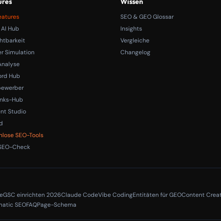
ures
Wissen
eatures
SEO & GEO Glossar
 AI Hub
Insights
htbarkeit
Vergleiche
r Simulation
Changelog
nalyse
ord Hub
bewerber
inks-Hub
nt Studio
d
nlose SEO-Tools
SEO-Check
e
GSC einrichten 2026
Claude Code
Vibe Coding
Entitäten für GEO
Content Crea
atic SEO
FAQPage-Schema