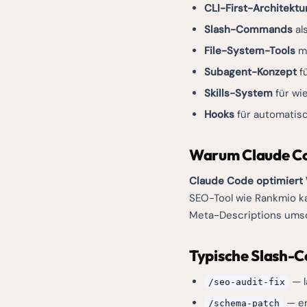
CLI-First-Architektu
Slash-Commands
al
File-System-Tools
mi
Subagent-Konzept
fü
Skills-System
für wi
Hooks
für automatis
Warum Claude Co
Claude Code optimiert 
SEO-Tool wie Rankmio k
Meta-Descriptions umsc
Typische Slash-
— l
/seo-audit-fix
— er
/schema-patch