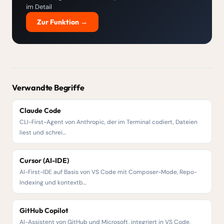
im Detail
Zur Funktion →
Verwandte Begriffe
Claude Code
CLI-First-Agent von Anthropic, der im Terminal codiert, Dateien
liest und schrei…
Cursor (AI-IDE)
AI-First-IDE auf Basis von VS Code mit Composer-Mode, Repo-
Indexing und kontextb…
GitHub Copilot
AI-Assistent von GitHub und Microsoft, integriert in VS Code,