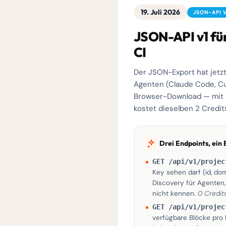
19. Juli 2026
JSON-API V
JSON-API v1 fü
CI
Der JSON-Export hat jetzt
Agenten (Claude Code, Cu
Browser-Download — mit B
kostet dieselben 2 Credits
Drei Endpoints, ein
GET /api/v1/projec
Key sehen darf (id, do
Discovery für Agenten,
nicht kennen.
0 Credits
GET /api/v1/projec
verfügbare Blöcke pro 