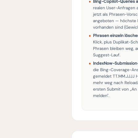
Bing-Copilot-Queries 
realen User-Anfragen
jetzt als Phrasen-Vors
angeboten — höchste P
vorhanden sind (Gewicht
Phrasen einzeln lösche
Klick, plus Duplikat-S
Phrasen bleiben weg, 
Suggest-Lauf.
IndexNow-Submission-H
die Bing-Coverage-Ansi
gemeldet TT.MM.JJJJ H
mehr weg nach Reload
ersten Submit von „An 
melden".