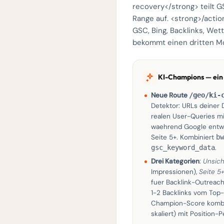
recovery</strong> teilt 
Range auf. <strong>/actio
GSC, Bing, Backlinks, Wet
bekommt einen dritten Mod
KI-Champions — ein
Neue Route
/geo/ki-
Detektor: URLs deiner D
realen User-Queries mi
waehrend Google entwe
Seite 5+. Kombiniert
bw
gsc_keyword_data
.
Drei Kategorien
:
Unsich
Impressionen),
Seite 5
fuer Backlink-Outreach
1-2 Backlinks vom Top-
Champion-Score kombin
skaliert) mit Position-P