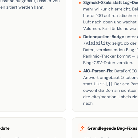
sst so aufgebaut, dass er von
Sigmoid-Skala statt Log-De
n zitiert werden kann.
mehr willkürlich erreicht. Be
harter 100 auf realistischere
Luft nach oben und wächst 
Volumen. Fair für kleine wie 
Datenquellen-Badge
unter 
/visibility
: zeigt, ob de
Daten, verblassenden Bing-
Rankmio-Tracker kommt — 
Bing-CSV-Daten veralten.
AIO-Parser-Fix
: DataForSEO
Antwort umgebaut (Zitatione
statt
items[]
). Der alte Par
obwohl die Domain sichtbar z
alte cite/mention-Labels z
nach.
pdate
Grundlegende Bug-Fixes