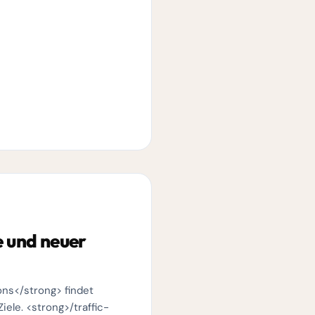
e und neuer
ns</strong> findet
iele. <strong>/traffic-