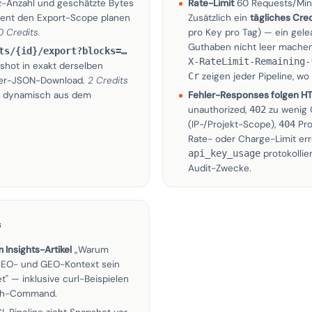
z-Anzahl und geschätzte Bytes
Rate-Limit
60 Requests/Min 
Agent den Export-Scope planen
Zusätzlich ein
tägliches Cred
0 Credits.
pro Key pro Tag) — ein gele
Guthaben nicht leer mache
ts/{id}/export?blocks=…
X-RateLimit-Remaining-
shot in exakt derselben
Cr
zeigen jeder Pipeline, wo 
wser-JSON-Download.
2 Credits
ist dynamisch aus dem
Fehler-Responses folgen H
unauthorized,
402
zu wenig 
(IP-/Projekt-Scope),
404
Pro
Rate- oder Charge-Limit erre
api_key_usage
protokollie
Audit-Zwecke.
s
 Insights-Artikel
„Warum
SEO- und GEO-Kontext sein
et"
— inklusive curl-Beispielen
sh-Command.