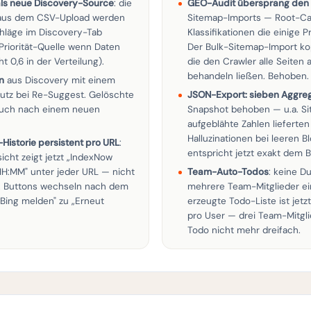
als neue Discovery-Source
: die
GEO-Audit übersprang den
 aus dem CSV-Upload werden
Sitemap-Imports — Root-Ca
chläge im Discovery-Tab
Klassifikationen die einige 
riorität-Quelle wenn Daten
Der Bulk-Sitemap-Import kop
 0,6 in der Verteilung).
die den Crawler alle Seiten a
behandeln ließen. Behoben.
n
aus Discovery mit einem
chutz bei Re-Suggest. Gelöschte
JSON-Export: sieben Aggre
auch nach einem neuen
Snapshot behoben — u.a. Si
aufgeblähte Zahlen liefert
Halluzinationen bei leeren B
istorie persistent pro URL
:
entspricht jetzt exakt dem
cht zeigt jetzt „IndexNow
H:MM" unter jeder URL — nicht
Team-Auto-Todos
: keine D
. Buttons wechseln nach dem
mehrere Team-Mitglieder ein
Bing melden" zu „Erneut
erzeugte Todo-Liste ist jetzt 
pro User — drei Team-Mitgl
Todo nicht mehr dreifach.