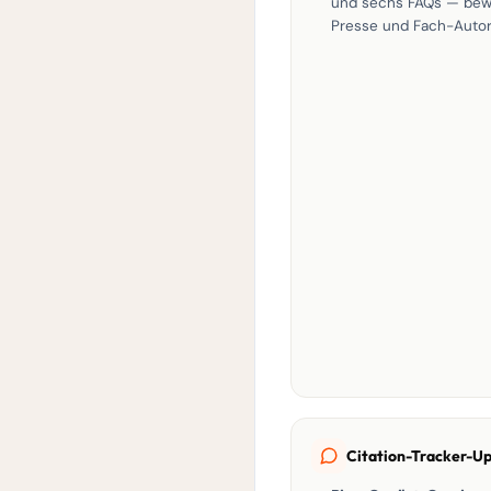
und sechs FAQs — bewu
Presse und Fach-Autore
Citation-Tracker-U