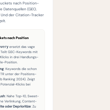
Buckets nach Position-
le Datenquellen (GEO,
 Und der Citation-Tracker
elt.
kets nach Position
overy
ersetzt das vage
Teilt GSC-Keywords mit
licks in drei Handlungs-
e-Position.
ing
: Keywords die schon
TR unter der Positions-
b Ranking 2024). Zeigt
 Potenzial-Klicks bei
Push
: Nahe Top-10, Sweet-
erne Verlinkung, Content-
ite oder Deprioritize
: Zu