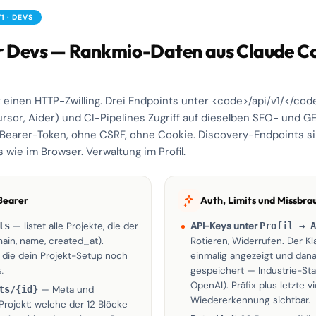
1 · DEVS
r Devs — Rankmio-Daten aus Claude Co
 einen HTTP-Zwilling. Drei Endpoints unter <code>/api/v1/</co
rsor, Aider) und CI-Pipelines Zugriff auf dieselben SEO- und 
earer-Token, ohne CSRF, ohne Cookie. Discovery-Endpoints sin
 wie im Browser. Verwaltung im Profil.
 Bearer
Auth, Limits und Missbra
ts
— listet alle Projekte, die der
API-Keys unter
Profil → A
main, name, created_at).
Rotieren, Widerrufen. Der Kl
 die dein Projekt-Setup noch
einmalig angezeigt und dan
.
gespeichert — Industrie-Stan
OpenAI). Präfix plus letzte v
ts/{id}
— Meta und
Wiedererkennung sichtbar.
Projekt: welche der 12 Blöcke