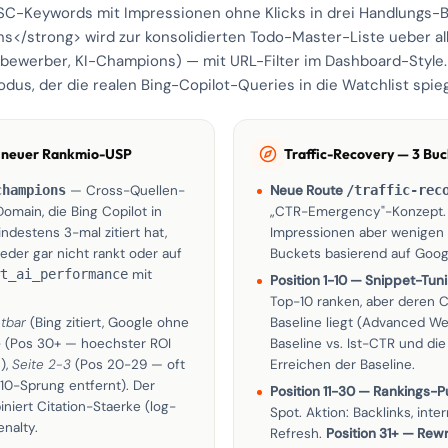
GSC-Keywords mit Impressionen ohne Klicks in drei Handlungs-
ns</strong> wird zur konsolidierten Todo-Master-Liste ueber al
tbewerber, KI-Champions) — mit URL-Filter im Dashboard-Style.
us, der die realen Bing-Copilot-Queries in die Watchlist spieg
 neuer Rankmio-USP
Traffic-Recovery — 3 Buc
champions
— Cross-Quellen-
Neue Route
/traffic-rec
omain, die Bing Copilot in
„CTR-Emergency"-Konzept. 
ndestens 3-mal zitiert hat,
Impressionen aber wenigen K
der gar nicht rankt oder auf
Buckets basierend auf Googl
t_ai_performance
mit
Position 1-10 — Snippet-Tun
Top-10 ranken, aber deren C
tbar
(Bing zitiert, Google ohne
Baseline liegt (Advanced We
+
(Pos 30+ — hoechster ROI
Baseline vs. Ist-CTR und die
),
Seite 2-3
(Pos 20-29 — oft
Erreichen der Baseline.
10-Sprung entfernt). Der
Position 11-30 — Rankings-
iert Citation-Staerke (log-
Spot. Aktion: Backlinks, int
enalty.
Refresh.
Position 31+ — Rewr