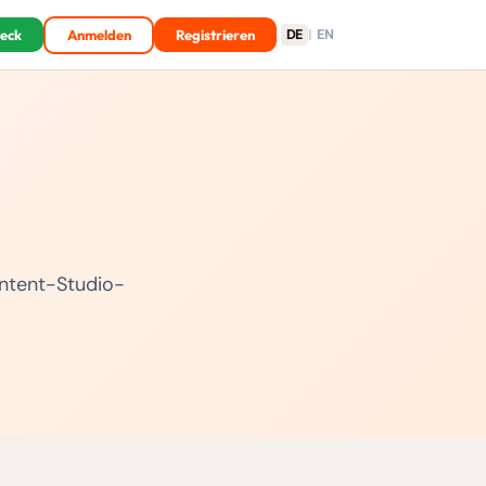
heck
Anmelden
Registrieren
DE
|
EN
ontent-Studio-