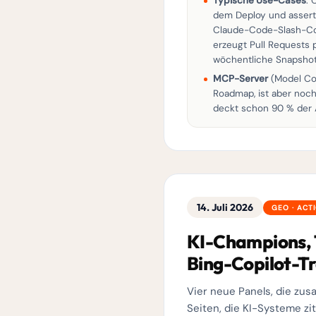
Typische Use-Cases
: 
dem Deploy und assert
Claude-Code-Slash-Co
erzeugt Pull Requests 
wöchentliche Snapshots
MCP-Server
(Model Con
Roadmap, ist aber noch
deckt schon 90 % der
14. Juli 2026
GEO · ACT
KI-Champions, T
Bing-Copilot-T
Vier neue Panels, die zu
Seiten, die KI-Systeme zit