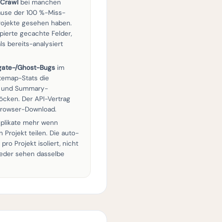
 Crawl
bei manchen
use der 100 %-Miss-
Projekte gesehen haben.
ierte gecachte Felder,
ls bereits-analysiert
gate-/Ghost-Bugs
im
temap-Stats die
en und Summary-
löcken. Der API-Vertrag
 Browser-Download.
uplikate mehr wenn
 Projekt teilen. Die auto-
pro Projekt isoliert, nicht
ieder sehen dasselbe