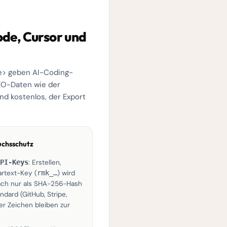
de, Cursor und
de> geben AI-Coding-
GEO-Daten wie der
d kostenlos, der Export
uchsschutz
PI-Keys
: Erstellen,
artext-Key (
rmk_…
) wird
ach nur als SHA-256-Hash
dard (GitHub, Stripe,
ier Zeichen bleiben zur