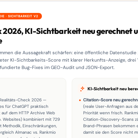
IE · SICHTBARKEIT V2
 2026, KI-Sichtbarkeit neu gerechnet u
e
mmen die Aussagekraft schärfen: eine öffentliche Datenstudi
eter KI-Sichtbarkeits-Score mit klarer Herkunfts-Anzeige, dre
i fundierte Bug-Fixes im GEO-Audit und JSON-Export.
KI-Sichtbarkeit neu bere
Realitäts-Check 2026 —
Citation-Score neu gerechn
es für ChatGPT praktisch
(reale User-Anfragen aus 
rt auf dem HTTP Archive Web
Priorität wenn frisch. Rank
. Websites) kombiniert mit 729
Citation-Discovery-Scans zä
t Methodik, Einschränkungen,
Brand-Phrasen bekommen ei
rgleich Almanac vs. Rankmio
damit sie den Score nicht 