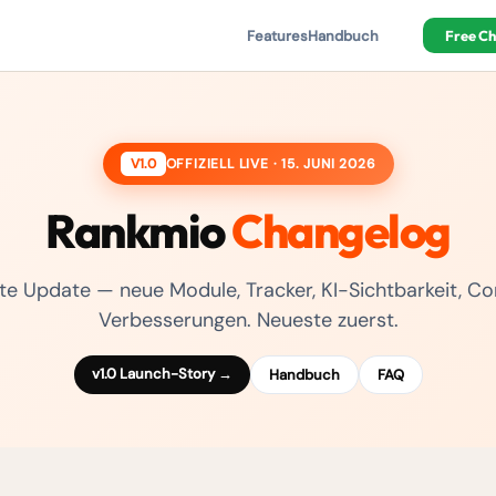
Features
Handbuch
Free C
V1.0
OFFIZIELL LIVE · 15. JUNI 2026
Rankmio
Changelog
te Update — neue Module, Tracker, KI-Sichtbarkeit, C
Verbesserungen. Neueste zuerst.
v1.0 Launch-Story →
Handbuch
FAQ