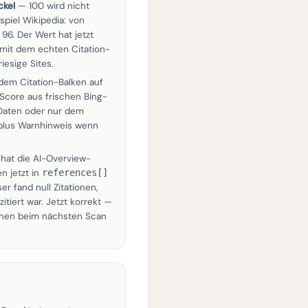
ckel
— 100 wird nicht
ispiel Wikipedia: von
 96. Der Wert hat jetzt
mit dem echten Citation-
riesige Sites.
dem Citation-Balken auf
r Score aus frischen Bing-
Daten oder nur dem
plus Warnhinweis wenn
 hat die AI-Overview-
n jetzt in
references[]
ser fand null Zitationen,
itiert war. Jetzt korrekt —
iehen beim nächsten Scan