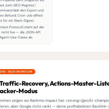
CI-Pipeline zieht Snapshot vor
ed „kein GEO-Regress";
mmand lädt den Export und
pro Befund; Cron-Job diffed
 für ein Slack-Digest.
text Protocol) steht auf der
 nicht live — die JSON-API
 Agent-Use-Cases ab.
IONS · BULK-WORKFLOW
raffic-Recovery, Actions-Master-List
racker-Modus
sammen zeigen wo Rankmio Impact hat: <strong>/geo/ki-champio
ieren, aber Google nicht rankt — deine profitabelsten Backlink-Z