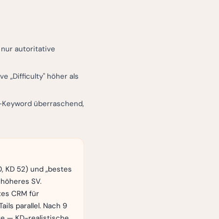
nur autoritative
e „Difficulty" höher als
D-Keyword überraschend,
, KD 52) und „bestes
 höheres SV.
stes CRM für
ils parallel. Nach 9
te — KD-realistische