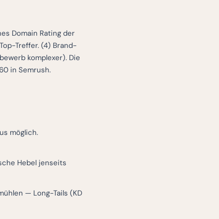
ches Domain Rating der
 Top-Treffer. (4) Brand-
tbewerb komplexer). Die
–60 in Semrush.
us möglich.
sche Hebel jenseits
mühlen — Long-Tails (KD