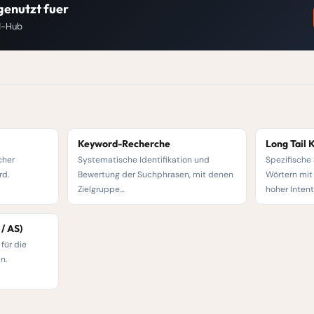
genutzt fuer
d-Hub
Keyword-Recherche
Long Tail
cher
Systematische Identifikation und
Spezifische
rd.
Bewertung der Suchphrasen, mit denen
Wörtern mit
Zielgruppe…
hoher Inten
/ AS)
für die
n.