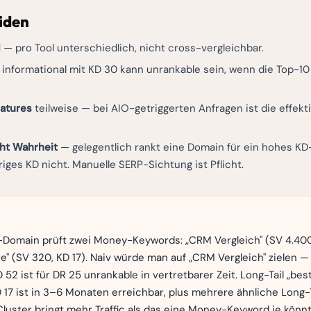
iden
l
— pro Tool unterschiedlich, nicht cross-vergleichbar.
informational mit KD 30 kann unrankable sein, wenn die Top-10 
eatures
teilweise — bei AIO-getriggerten Anfragen ist die effektiv
cht Wahrheit
— gelegentlich rankt eine Domain für ein hohes K
riges KD nicht. Manuelle SERP-Sichtung ist Pflicht.
Domain prüft zwei Money-Keywords: „CRM Vergleich" (SV 4.400
" (SV 320, KD 17). Naiv würde man auf „CRM Vergleich" zielen —
D 52 ist für DR 25 unrankable in vertretbarer Zeit. Long-Tail „be
 17 ist in 3–6 Monaten erreichbar, plus mehrere ähnliche Long-Ta
luster bringt mehr Traffic als das eine Money-Keyword je könn