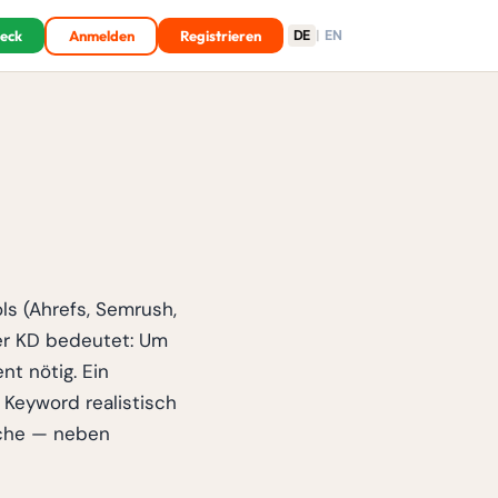
heck
Anmelden
Registrieren
DE
|
EN
ls (Ahrefs, Semrush,
er KD bedeutet: Um
nt nötig. Ein
 Keyword realistisch
rche — neben