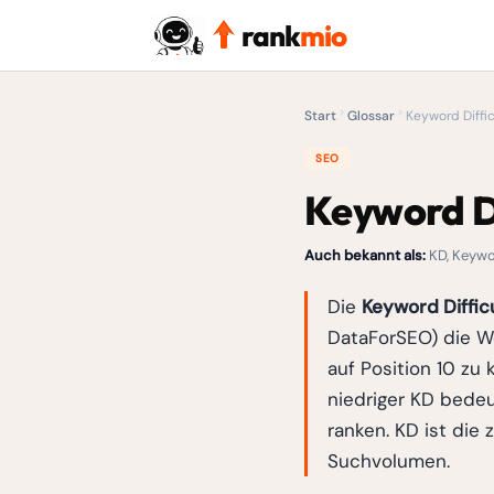
rank
mio
Start
Glossar
Keyword Diffic
SEO
Keyword Di
Auch bekannt als:
KD, Keywor
Die
Keyword Diffic
DataForSEO) die W
auf Position 10 zu
niedriger KD bedeu
ranken. KD ist die
Suchvolumen.