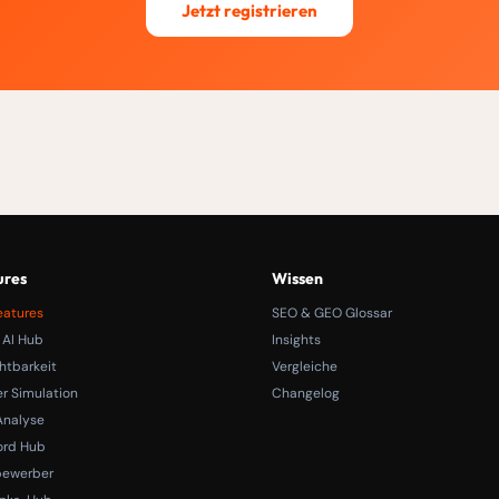
Jetzt registrieren
ures
Wissen
eatures
SEO & GEO Glossar
 AI Hub
Insights
htbarkeit
Vergleiche
r Simulation
Changelog
nalyse
ord Hub
bewerber