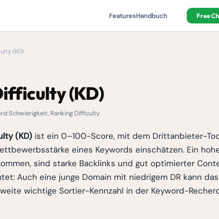
Features
Handbuch
Free C
ulty (KD)
fficulty (KD)
d Schwierigkeit, Ranking Difficulty
ulty (KD)
ist ein 0–100-Score, mit dem Drittanbieter-Too
ettbewerbsstärke eines Keywords einschätzen. Ein hoh
 kommen, sind starke Backlinks und gut optimierter Conte
tet: Auch eine junge Domain mit niedrigem DR kann das
 zweite wichtige Sortier-Kennzahl in der Keyword-Reche