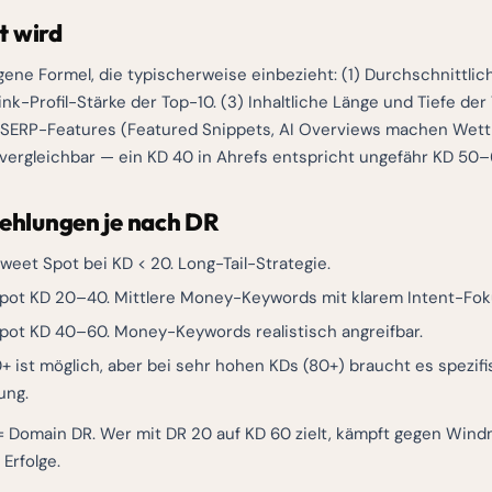
t wird
gene Formel, die typischerweise einbezieht: (1) Durchschnittli
ink-Profil-Stärke der Top-10. (3) Inhaltliche Länge und Tiefe der
5) SERP-Features (Featured Snippets, AI Overviews machen Wet
t vergleichbar — ein KD 40 in Ahrefs entspricht ungefähr KD 50
hlungen je nach DR
eet Spot bei KD < 20. Long-Tail-Strategie.
ot KD 20–40. Mittlere Money-Keywords mit klarem Intent-Fok
ot KD 40–60. Money-Keywords realistisch angreifbar.
 ist möglich, aber bei sehr hohen KDs (80+) braucht es spezifi
ung.
= Domain DR. Wer mit DR 20 auf KD 60 zielt, kämpft gegen Wind
Erfolge.