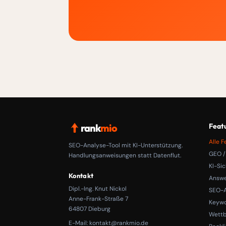
rank
mio
Feat
Alle F
SEO-Analyse-Tool mit KI-Unterstützung.
GEO /
Handlungsanweisungen statt Datenflut.
KI-Sic
Kontakt
Answe
Dipl.-Ing. Knut Nickol
SEO-A
Anne-Frank-Straße 7
Keyw
64807 Dieburg
Wett
E-Mail:
kontakt@rankmio.de