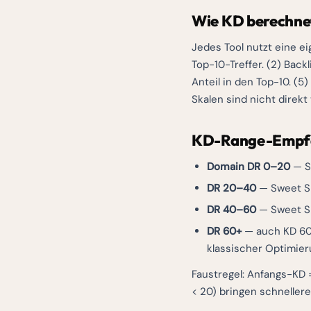
Wie KD berechne
Jedes Tool nutzt eine ei
Top-10-Treffer. (2) Backl
Anteil in den Top-10. (
Skalen sind nicht direk
KD-Range-Empfe
Domain DR 0–20
— Sw
DR 20–40
— Sweet Sp
DR 40–60
— Sweet Sp
DR 60+
— auch KD 60+
klassischer Optimier
Faustregel: Anfangs-KD 
< 20) bringen schnellere 