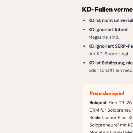
KD-Fallen verme
KD ist nicht universa
KD ignoriert Intent
— 
Magazine sind.
KD ignoriert SERP-F
der KD-Score zeigt.
KD ist Schätzung, ni
oder schafft ein nied
Praxisbeispiel
Beispiel:
Eine DR-25-
CRM für Solopreneure
Realistischer Plan: K
Solopreneure" mit KD
Monaten: Long-Tail-C