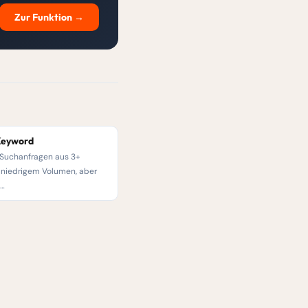
Zur Funktion →
 Keyword
 Suchanfragen aus 3+
 niedrigem Volumen, aber
t…