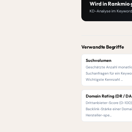
Wird in Rankmio 
KD-Analyse im Keywor
Verwandte Begriffe
Suchvolumen
Geschätzte Anzahl monatli
Suchanfragen für ein Keywo
Wichtigste Kennzahl …
Domain Rating (DR / DA 
Drittanbieter-Score (0-100) 
Backlink-Stärke einer Domai
Hersteller-spe…