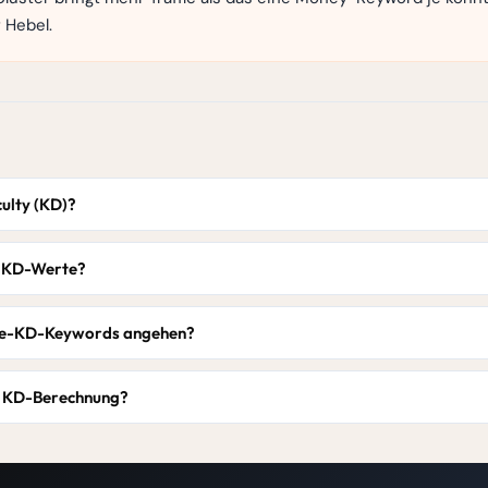
 Hebel.
culty (KD)?
n KD-Werte?
ige-KD-Keywords angehen?
ie KD-Berechnung?