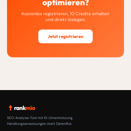
optimieren?
Kostenlos registrieren, 10 Credits erhalten
und direkt loslegen.
Jetzt registrieren
rank
mio
SEO-Analyse-Tool mit KI-Unterstützung.
Handlungsanweisungen statt Datenflut.