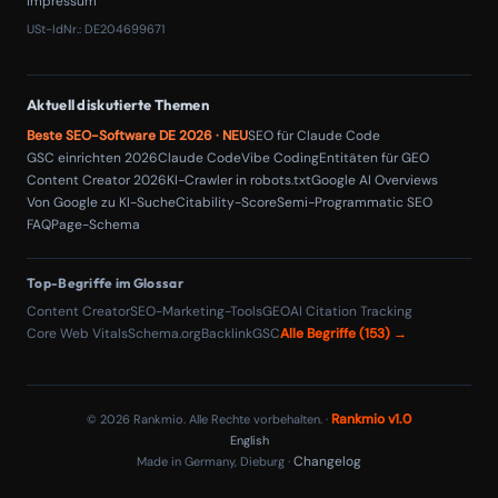
Impressum
USt-IdNr.: DE204699671
Aktuell diskutierte Themen
Beste SEO-Software DE 2026 · NEU
SEO für Claude Code
GSC einrichten 2026
Claude Code
Vibe Coding
Entitäten für GEO
Content Creator 2026
KI-Crawler in robots.txt
Google AI Overviews
Von Google zu KI-Suche
Citability-Score
Semi-Programmatic SEO
FAQPage-Schema
Top-Begriffe im Glossar
Content Creator
SEO-Marketing-Tools
GEO
AI Citation Tracking
Core Web Vitals
Schema.org
Backlink
GSC
Alle Begriffe (153) →
Rankmio v1.0
© 2026 Rankmio. Alle Rechte vorbehalten. ·
English
Changelog
Made in Germany, Dieburg ·