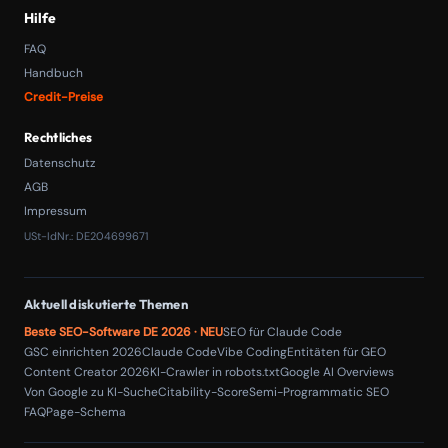
Hilfe
FAQ
Handbuch
Credit-Preise
Rechtliches
Datenschutz
AGB
Impressum
USt-IdNr.: DE204699671
Aktuell diskutierte Themen
Beste SEO-Software DE 2026 · NEU
SEO für Claude Code
GSC einrichten 2026
Claude Code
Vibe Coding
Entitäten für GEO
Content Creator 2026
KI-Crawler in robots.txt
Google AI Overviews
Von Google zu KI-Suche
Citability-Score
Semi-Programmatic SEO
FAQPage-Schema