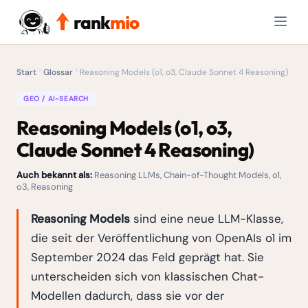
rank
mio
Start
Glossar
Reasoning Models (o1, o3, Claude Sonnet 4 Reasoning)
GEO / AI-SEARCH
Reasoning Models (o1, o3,
Claude Sonnet 4 Reasoning)
Auch bekannt als:
Reasoning LLMs, Chain-of-Thought Models, o1,
o3, Reasoning
Reasoning Models
sind eine neue LLM-Klasse,
die seit der Veröffentlichung von OpenAIs o1 im
September 2024 das Feld geprägt hat. Sie
unterscheiden sich von klassischen Chat-
Modellen dadurch, dass sie vor der