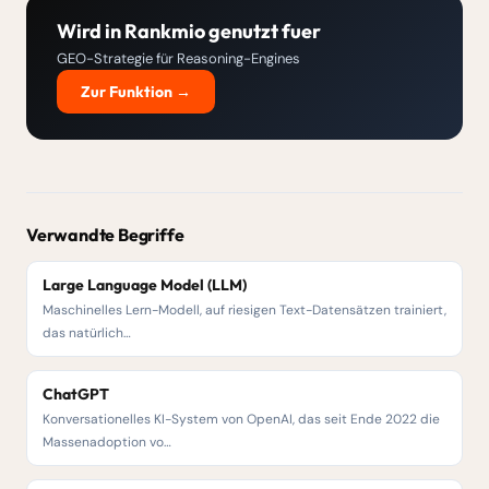
Wird in Rankmio genutzt fuer
GEO-Strategie für Reasoning-Engines
Zur Funktion →
Verwandte Begriffe
Large Language Model (LLM)
Maschinelles Lern-Modell, auf riesigen Text-Datensätzen trainiert,
das natürlich…
ChatGPT
Konversationelles KI-System von OpenAI, das seit Ende 2022 die
Massenadoption vo…