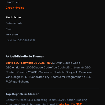
Handbuch
Credit-Preise
Rechtliches
Datenschutz
AGB
Impressum
USt-IdNr.: DE204699671
Aktuell diskutierte Themen
Beste SEO-Software DE 2026 · NEU
SEO für Claude Code
GSC einrichten 2026
Claude Code
Vibe Coding
Entitäten für GEO
Content Creator 2026
KI-Crawler in robots.txt
Google AI Overviews
Von Google zu KI-Suche
Citability-Score
Semi-Programmatic SEO
FAQPage-Schema
Top-Begriffe im Glossar
Content Creator
SEO-Marketing-Tools
GEO
AI Citation Tracking
Core Web Vitals
Schema.org
Backlink
GSC
Alle Begriffe (153) →