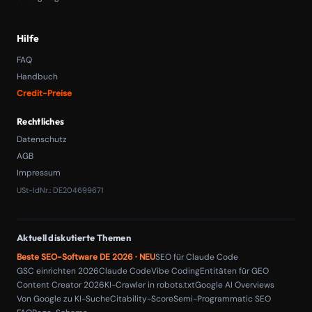
Hilfe
FAQ
Handbuch
Credit-Preise
Rechtliches
Datenschutz
AGB
Impressum
USt-IdNr.: DE204699671
Aktuell diskutierte Themen
Beste SEO-Software DE 2026 · NEU
SEO für Claude Code
GSC einrichten 2026
Claude Code
Vibe Coding
Entitäten für GEO
Content Creator 2026
KI-Crawler in robots.txt
Google AI Overviews
Von Google zu KI-Suche
Citability-Score
Semi-Programmatic SEO