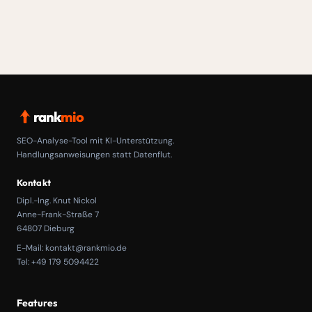
rank
mio
SEO-Analyse-Tool mit KI-Unterstützung.
Handlungsanweisungen statt Datenflut.
Kontakt
Dipl.-Ing. Knut Nickol
Anne-Frank-Straße 7
64807 Dieburg
E-Mail:
kontakt@rankmio.de
Tel: +49 179 5094422
Features