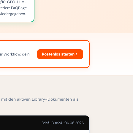
 9/10, GEO-LLM-
iterien: FAQPage
 wiedergegeben.
Kostenlos starten
her Workflow, dein
, mit den aktiven Library-Dokumenten als
Brief-ID #24 · 06.06.2026