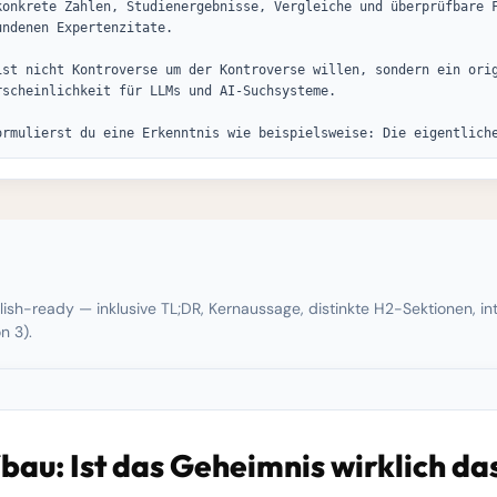
konkrete Zahlen, Studienergebnisse, Vergleiche und überprüfbare F
ndenen Expertenzitate.

ist nicht Kontroverse um der Kontroverse willen, sondern ein orig
rscheinlichkeit für LLMs und AI-Suchsysteme.

ormulierst du eine Erkenntnis wie beispielsweise: Die eigentlich
ish-ready — inklusive TL;DR, Kernaussage, distinkte H2-Sektionen, i
n 3).
au: Ist das Geheimnis wirklich da