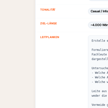
TONALITÄT
Casual / Inf
ZIEL-LÄNGE
~4.000 Wör
LEITPLANKEN
Erstelle 
Formulier
Fachleute
dargestell
Untersuch
- Welche A
- Welche 
- Welche 
Leite aus
weder die
Vermeide 