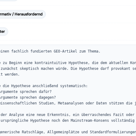
ormativ / Herausfordernd
ter
einen fachlich fundierten GEO-Artikel zum Thema.

e zu Beginn eine kontraintuitive Hypothese, die dem aktuellen Kon
 zunächst skeptisch machen würde. Die Hypothese darf provokant se
t werden.

e die Hypothese anschließend systematisch:

rgumente sprechen dafür?

Argumente sprechen dagegen?

wissenschaftlichen Studien, Metaanalysen oder Daten stützen die j
 der Analyse eine neue Erkenntnis, ein überraschendes Fazit oder 
 ursprüngliche Hypothese noch den Mainstream-Konsens vollständig 
generische Ratschläge, Allgemeinplätze und Standardformulierungen