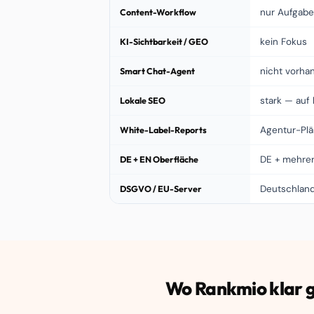
Content-Workflow
nur Aufgabe
KI-Sichtbarkeit / GEO
kein Fokus
Smart Chat-Agent
nicht vorha
Lokale SEO
stark — auf 
White-Label-Reports
Agentur-Pl
DE + EN Oberfläche
DE + mehre
DSGVO / EU-Server
Deutschlan
Wo Rankmio klar 