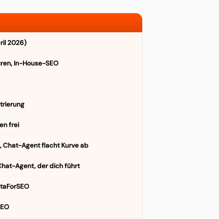
ril 2026)
ren, In-House-SEO
strierung
en frei
, Chat-Agent flacht Kurve ab
hat-Agent, der dich führt
DataForSEO
SEO