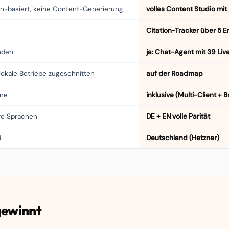
n-basiert, keine Content-Generierung
volles Content Studio mi
Citation-Tracker über 5 
nden
ja: Chat-Agent mit 39 Liv
lokale Betriebe zugeschnitten
auf der Roadmap
äne
inklusive (Multi-Client + 
re Sprachen
DE + EN volle Parität
d
Deutschland (Hetzner)
gewinnt