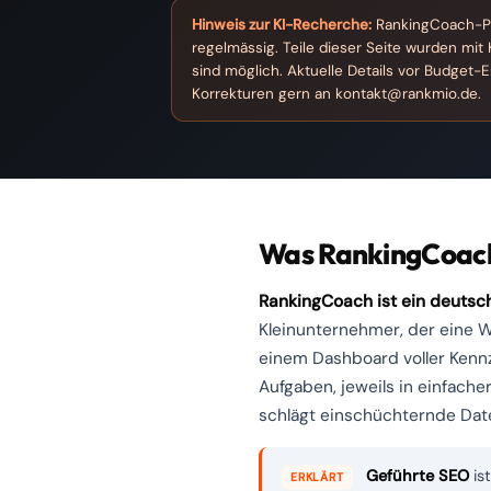
Hinweis zur KI-Recherche:
RankingCoach-Plä
regelmässig. Teile dieser Seite wurden mit
sind möglich. Aktuelle Details vor Budget-
Korrekturen gern an
kontakt@rankmio.de
.
Was RankingCoach 
RankingCoach ist ein deutsch
Kleinunternehmer, der eine W
einem Dashboard voller Kennz
Aufgaben, jeweils in einfach
schlägt einschüchternde Date
Geführte SEO
ist
ERKLÄRT