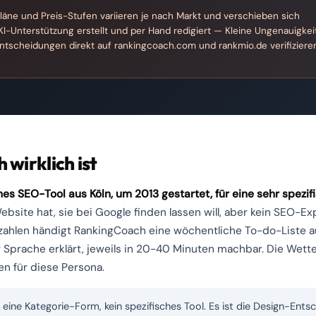
ne und Preis-Stufen variieren je nach Markt und verschieben sich
 KI-Unterstützung erstellt und per Hand redigiert — Kleine Ungenauigkei
Entscheidungen direkt auf rankingcoach.com und rankmio.de verifiziere
wirklich ist
es SEO-Tool aus Köln, um 2013 gestartet, für eine sehr spezi
ebsite hat, sie bei Google finden lassen will, aber kein SEO-E
ahlen händigt RankingCoach eine wöchentliche To-do-Liste au
er Sprache erklärt, jeweils in 20-40 Minuten machbar. Die Wett
n für diese Persona.
 eine Kategorie-Form, kein spezifisches Tool. Es ist die Design-Ent