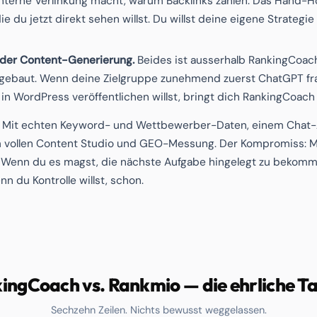
 interne Verlinkung macht, warum Backlinks zählen. Das Hand-Ho
e du jetzt direkt sehen willst. Du willst deine eigene Strategie
 oder Content-Generierung.
Beides ist ausserhalb RankingCoa
ebaut. Wenn deine Zielgruppe zunehmend zuerst ChatGPT fragt
 in WordPress veröffentlichen willst, bringt dich RankingCoach a
 Mit echten Keyword- und Wettbewerber-Daten, einem Chat-A
m vollen Content Studio und GEO-Messung. Der Kompromiss: M
t. Wenn du es magst, die nächste Aufgabe hingelegt zu bekomm
n du Kontrolle willst, schon.
ingCoach vs. Rankmio — die ehrliche Ta
Sechzehn Zeilen. Nichts bewusst weggelassen.