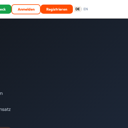
heck
Anmelden
Registrieren
DE
|
EN
em
nsatz