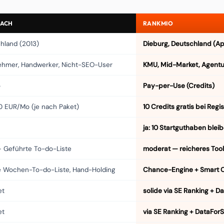
OACH
RANKMIO
chland (2013)
Dieburg, Deutschland (Ap
ehmer, Handwerker, Nicht-SEO-User
KMU, Mid-Market, Agentu
o
Pay-per-Use (Credits)
0 EUR/Mo (je nach Paket)
10 Credits gratis bei Regi
ja: 10 Startguthaben bleib
— Geführte To-do-Liste
moderat — reicheres Tool
te Wochen-To-do-Liste, Hand-Holding
Chance-Engine + Smart C
et
solide via SE Ranking + 
et
via SE Ranking + DataFor