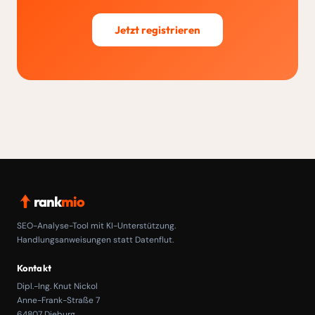
Jetzt registrieren
rank
mio
SEO-Analyse-Tool mit KI-Unterstützung.
Handlungsanweisungen statt Datenflut.
Kontakt
Dipl.-Ing. Knut Nickol
Anne-Frank-Straße 7
64807 Dieburg