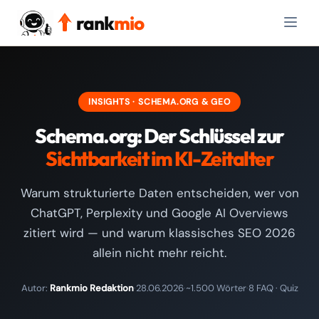
rank
mio
INSIGHTS · SCHEMA.ORG & GEO
Schema.org: Der Schlüssel zur
Sichtbarkeit im KI-Zeitalter
Warum strukturierte Daten entscheiden, wer von
ChatGPT, Perplexity und Google AI Overviews
zitiert wird — und warum klassisches SEO 2026
allein nicht mehr reicht.
Autor:
Rankmio Redaktion
·
28.06.2026
·
~1.500 Wörter
·
8 FAQ · Quiz