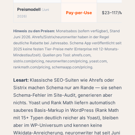
Preismodell
(Juni
Pay-per-Use
$23–117/Mo
2026)
Hinweis zu den Preisen:
Monatsabos (sofern verfügbar), Stand
Juni 2026. Ahrefs/Sistrix/neuronwriter haben in der Regel
deutliche Rabatte bei Jahresabo. Schema App veröffentlicht seit
2025 keine festen Tier-Preise mehr (Enterprise mit 12-Monats-
Mindestlaufzeit). Quellen pro Tool:
ahrefs.com
,
sistrix.com/pricing
,
neuronwriter.com/pricing
,
yoast.com
,
rankmath.com/pricing
,
schemaapp.com/pricing
.
Lesart:
Klassische SEO-Suiten wie Ahrefs oder
Sistrix machen Schema nur am Rande — sie sehen
Schema-Fehler im Site-Audit, generieren aber
nichts. Yoast und Rank Math liefern automatisch
sauberes Basis-Markup in WordPress (Rank Math
mit 15+ Typen deutlich reicher als Yoast), bleiben
aber im WP-Universum und kennen keine
Wikidata-Anreicherung. neuronwriter hat seit Juni