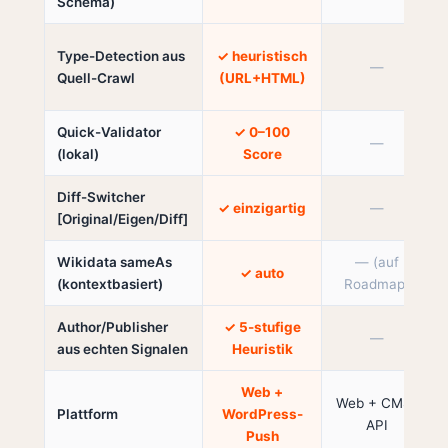
Schema)
Type-Detection aus
✓ heuristisch
—
Quell-Crawl
(URL+HTML)
Quick-Validator
✓ 0–100
—
(lokal)
Score
Diff-Switcher
✓ einzigartig
—
[Original/Eigen/Diff]
Wikidata sameAs
— (auf
✓ auto
(kontextbasiert)
Roadmap)
Author/Publisher
✓ 5-stufige
—
aus echten Signalen
Heuristik
Web +
Web + CMS-
Plattform
WordPress-
API
Push