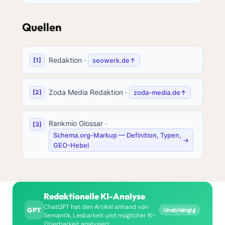
Quellen
Redaktion
·
seowerk.de
↑
Zoda Media Redaktion
·
zoda-media.de
↑
Rankmio Glossar
·
Schema.org-Markup — Definition, Typen,
→
GEO-Hebel
Redaktionelle KI-Analyse
ChatGPT hat den Artikel anhand von
GPT
Unabhängig
Semantik, Lesbarkeit und möglicher KI-
Zitierbarkeit analysiert